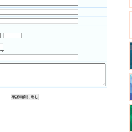
-
以下
確認画面に進む